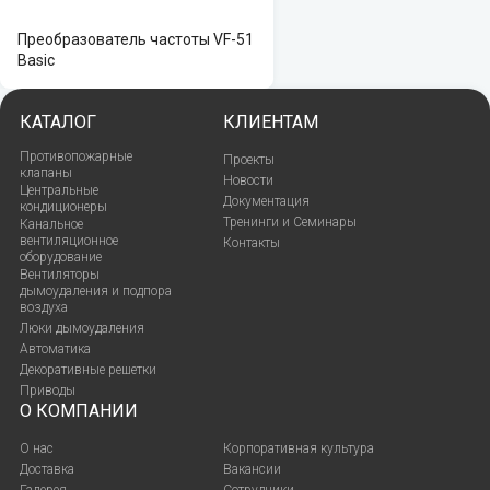
Преобразователь частоты VF-51
Basic
КАТАЛОГ
КЛИЕНТАМ
Противопожарные
Проекты
клапаны
Новости
Центральные
Документация
кондиционеры
Тренинги и Семинары
Канальное
вентиляционное
Контакты
оборудование
Вентиляторы
дымоудаления и подпора
воздуха
Люки дымоудаления
Автоматика
Декоративные решетки
Приводы
О КОМПАНИИ
О нас
Корпоративная культура
Доставка
Вакансии