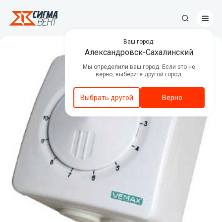
Ваш город:
Противопожарные клапаны
Александровск-Сахалинский
Мы определили ваш город. Если это не
Центральные кондиционеры
верно, выберите другой город.
Канальное вентиляционное
оборудование
Выбрать другой
Верно
Вентиляторы дымоудаления и
подпора воздуха
Люки дымоудаления
Автоматика
Декоративные решетки
Приводы