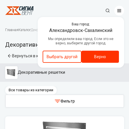
Ваш город:
Противопожарные клапаны
Александровск-Сахалинский
Главная
Каталог
Декоративные решетки
Мы определили ваш город. Если это не
Центральные кондиционеры
Декоративные решетки
верно, выберите другой город.
Канальное вентиляционное
оборудование
Вернуться в категории
Выбрать другой
Верно
Вентиляторы дымоудаления и
подпора воздуха
Декоративные решетки
Люки дымоудаления
Все товары из категории
Автоматика
Фильтр
Декоративные решетки
Приводы