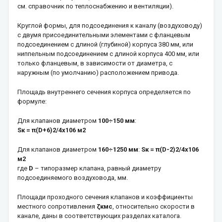
см. справочник по теплоснабжению и вентиляции).
Круглой формы, для подсоединения к каналу (воздуховоду)
с двумя присоединительными элементами с фланцевым
подсоединением с длиной (глубиной) корпуса 380 мм, или
ниппельным подсоединением с длиной корпуса 400 мм, или
только фланцевым, в зависимости от диаметра, с
наружным (по умолчанию) расположением привода.
Площадь внутреннего сечения корпуса определяется по
формуле:
Для клапанов диаметром
100÷150 мм
:
Sк = π(D+6)2/4х106 м2
Для клапанов диаметром
160÷1250 мм
:
Sк = π(D-2)2/4х106
м2
где
D
– типоразмер клапана, равный диаметру
подсоединяемого воздуховода, мм.
Площади проходного сечения клапанов и коэффициенты
местного сопротивления
ζкмс
, относительно скорости в
канале, даны в соответствующих разделах каталога.