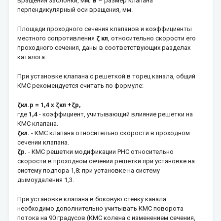
вращения заслонки, мм;
В
– размер клапана
перпендикулярный оси вращения, мм.
Площади проходного сечения клапанов и коэффициенты
местного сопротивления
ζ кл
, относительно скорости его
проходного сечения, даны в соответствующих разделах
каталога.
При установке клапана с решеткой в торец канала, общий
КМС рекомендуется считать по формуле:
ζкл.р = 1,4 х ζкл +ζр,
где
1,4
- коэффициент, учитывающий влияние решетки на
КМС клапана.
ζкл.
- КМС клапана относительно скорости в проходном
сечении клапана.
ζр.
- КМС решетки модификации РНС относительно
скорости в проходном сечении решетки при установке на
систему подпора 1,8; при установке на систему
дымоудаления 1,3.
При установке клапана в боковую стенку канала
необходимо дополнительно учитывать КМС поворота
потока на 90 градусов (КМС колена с изменением сечения,