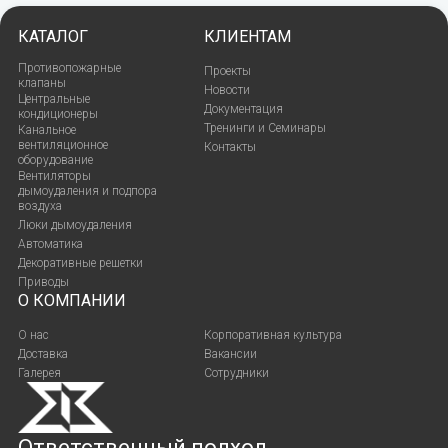
КАТАЛОГ
КЛИЕНТАМ
Противопожарные
Проекты
клапаны
Новости
Центральные
Документация
кондиционеры
Тренинги и Семинары
Канальное
вентиляционное
Контакты
оборудование
Вентиляторы
дымоудаления и подпора
воздуха
Люки дымоудаления
Автоматика
Декоративные решетки
Приводы
О КОМПАНИИ
О нас
Корпоративная культура
Доставка
Вакансии
Галерея
Сотрудники
Ответственный подход