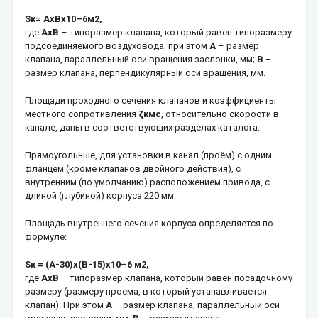
Sк= АхВх10–6м2,
где
АхВ
– типоразмер клапана, который равен типоразмеру
подсоединяемого воздуховода, при этом
А
– размер
клапана, параллельный оси вращения заслонки, мм;
В
–
размер клапана, перпендикулярный оси вращения, мм.
Площади проходного сечения клапанов и коэффициенты
местного сопротивления
ζкмс
, относительно скорости в
канале, даны в соответствующих разделах каталога.
Прямоугольные, для установки в канал (проём) с одним
фланцем (кроме клапанов двойного действия), с
внутренним (по умолчанию) расположением привода, с
длиной (глубиной) корпуса 220 мм.
Площадь внутреннего сечения корпуса определяется по
формуле:
Sк = (А-30)х(В-15)х10–6 м2,
где
АхВ
– типоразмер клапана, который равен посадочному
размеру (размеру проема, в который устанавливается
клапан). При этом
А
– размер клапана, параллельный оси