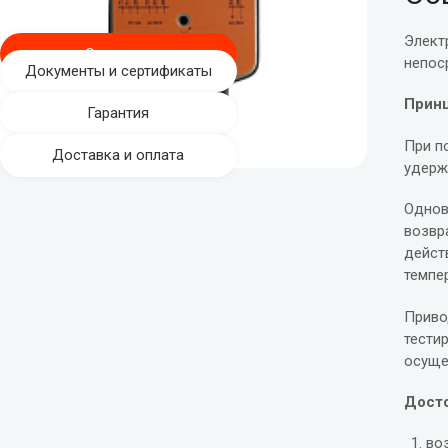
Элект
Описание
непос
Документы и сертификаты
Принц
Гарантия
При п
Доставка и оплата
удерж
Однов
возвр
дейст
темпе
Приво
тести
осуще
Досто
во