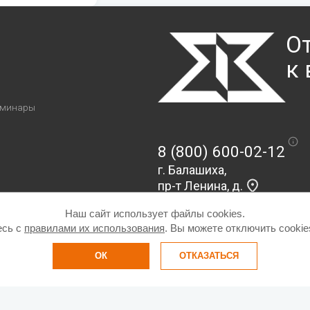
О
к
я
еминары
8 (800) 600-02-12
г. Балашиха,
пр-т Ленина, д.
73
Наш сайт использует файлы cookies.
я культура
есь с
правилами их использования
. Вы можете отключить cookie
ОК
ОТКАЗАТЬСЯ
сональных данных
Все права защищены ООО «Сиг