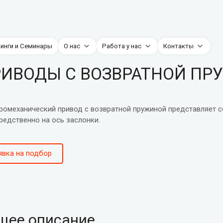
нинги и Семинары
О нас
Работа у нас
Контакты
ИВОДЫ C ВОЗВРАТНОЙ ПРУЖ
ромеханический привод с возвратной пружиной представляет с
редственно на ось заслонки.
явка на подбор
щее описание