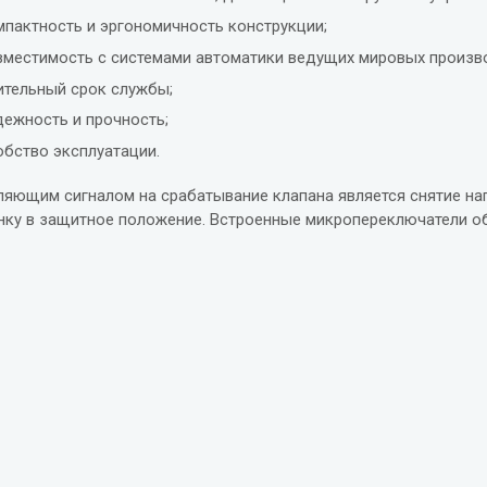
мпактность и эргономичность конструкции;
вместимость с системами автоматики ведущих мировых произв
ительный срок службы;
дежность и прочность;
обство эксплуатации.
ляющим сигналом на срабатывание клапана является снятие нап
нку в защитное положение. Встроенные микропереключатели о