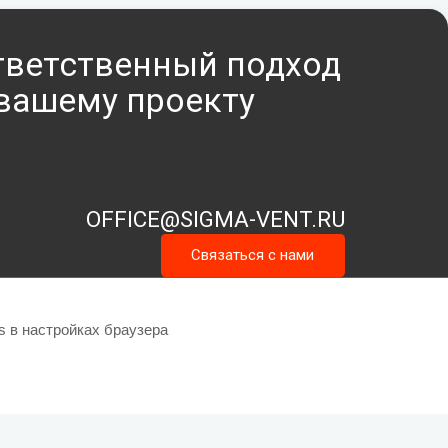
тветственный подход
 вашему проекту
OFFICE@SIGMA-VENT.RU
Связаться с нами
s в настройках браузера
ма-Вент»
Сайт разработан: