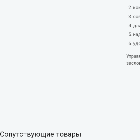
ко
со
дл
на
уд
Управ
засло
Сопутствующие товары