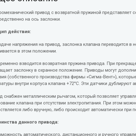
ромеханический привод с возвратной пружиной представляет с
редственно на ось заслонки.
ип действия:
одаче напряжения на привод, заслонка клапана переводится в
ивается в этом положении.
ременно взводится возвратная пружина привода. При прекращен
ащает заслонку в охранное положение. Приводы могут дополн
вия (собственного производства фирмы «Сигма-Вент»), которы
ратуры внутри корпуса клапана +72°С. Эти датчики дублируют 
д снабжен металлическим рычагом, который позволяет управля
рование клапана при отсутствии электропитания. При этом мож
ствляется либо вручную, либо происходит автоматически при п
инства данного привода:
зможность автоматического, дистанционного и ручного управл