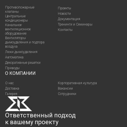
Противопожарные
Проекты
клапаны
Новости
Центральные
Документация
кондиционеры
Тренинги и Семинары
Канальное
вентиляционное
Контакты
оборудование
Вентиляторы
дымоудаления и подпора
воздуха
Люки дымоудаления
Автоматика
Декоративные решетки
Приводы
О КОМПАНИИ
О нас
Корпоративная культура
Доставка
Вакансии
Галерея
Сотрудники
Ответственный подход
к вашему проекту