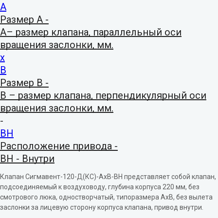
А
Размер А -
А– размер клапана, параллельный оси
вращения заслонки, мм.
x
В
Размер В -
В – размер клапана, перпендикулярный оси
вращения заслонки, мм.
-
ВН
Расположение привода -
ВН - Внутри
Сигмавент-120-Д(КС)-АхВ-ВН
Клапан Сигмавент-120-Д(КС)-АхВ-ВН представляет собой клапан,
подсоединяемый к воздуховоду, глубина корпуса 220 мм, без
смотрового люка, одностворчатый, типоразмера АхВ, без вылета
заслонки за лицевую сторону корпуса клапана, привод внутри.