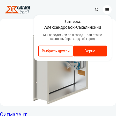
Ваш город:
Противопожарные клапаны
Александровск-Сахалинский
Мы определили ваш город. Если это не
Центральные кондиционеры
верно, выберите другой город.
Канальное вентиляционное
оборудование
Выбрать другой
Верно
Вентиляторы дымоудаления и
подпора воздуха
Люки дымоудаления
Автоматика
Декоративные решетки
Приводы
Сигмавент