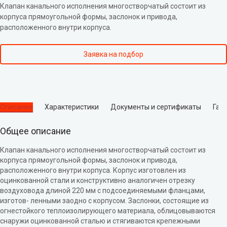
КЛАПАН СИГМАВЕНТ-90-НО(КЛ)-АХВ-ВН-…
Клапан канального исполнения многостворчатый состоит из
корпуса прямоугольной формы, заслонок и привода,
расположенного внутри корпуса.
Заявка на подбор
Описание
Характеристики
Документы и сертификаты
Гар
Общее описание
Клапан канального исполнения многостворчатый состоит из
корпуса прямоугольной формы, заслонок и привода,
расположенного внутри корпуса. Корпус изготовлен из
оцинкованной стали и конструктивно аналогичен отрезку
воздуховода длиной 220 мм с подсоединяемыми фланцами,
изготов- ленными заодно с корпусом. Заслонки, состоящие из
огнестойкого теплоизолирующего материала, облицовываются
снаружи оцинкованной сталью и стягиваются крепежными