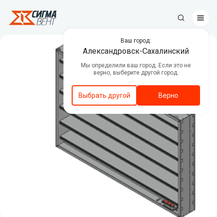
Ваш город:
Противопожарные клапаны
Александровск-Сахалинский
Мы определили ваш город. Если это не
Центральные кондиционеры
верно, выберите другой город.
Канальное вентиляционное
оборудование
Выбрать другой
Верно
Вентиляторы дымоудаления и
подпора воздуха
Люки дымоудаления
Автоматика
Декоративные решетки
Приводы