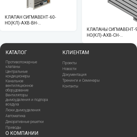
КЛАПАН СИГМАВЕНТ-60-
НО(КЛ)-АХВ-ВН-…
КЛАПАНЫ СИГМАВЕНТ-9
НО(КЛ)-АХВ-СН-…
КАТАЛОГ
КЛИЕНТАМ
Противопожарные
Проекты
клапаны
Новости
Центральные
Документация
кондиционеры
Тренинги и Семинары
Канальное
вентиляционное
Контакты
оборудование
Вентиляторы
дымоудаления и подпора
воздуха
Люки дымоудаления
Автоматика
Декоративные решетки
Приводы
О КОМПАНИИ