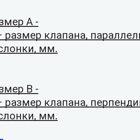
змер А -
– размер клапана, паралле
слонки, мм.
змер В -
– размер клапана, перпенд
слонки, мм.