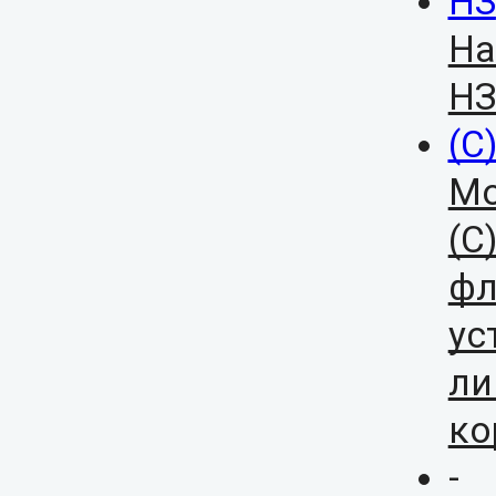
НЗ
На
НЗ
(С
Мо
(С
фл
ус
ли
ко
-