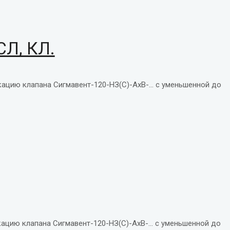
СЛ, КЛ.
)-АХВХ150…
ацию клапана Сигмавент-120-НЗ(С)-АхВ-... с уменьшенной до
ацию клапана Сигмавент-120-НЗ(С)-АхВ-... с уменьшенной до