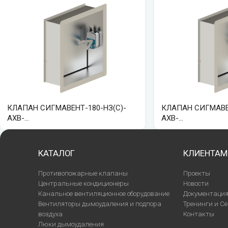
КЛАПАН СИГМАВЕНТ-180-НЗ(С)-
КЛАПАН СИГМАВЕН
АХВ-…
АХВ-…
КАТАЛОГ
КЛИЕНТАМ
Противопожарные клапаны
Проекты
Центральные кондиционеры
Новости
Канальное вентиляционное оборудование
Документаци
Вентиляторы дымоудаления и подпора
Тренинги и С
воздуха
Контакты
Люки дымоудаления