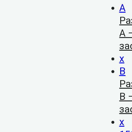
А
Ра
А 
за
x
В
Ра
В 
за
x