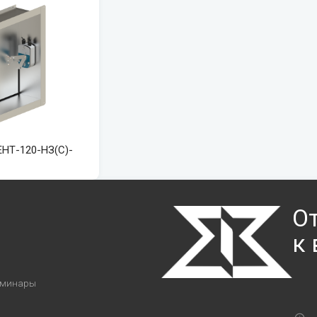
Т-120-НЗ(С)-
О
к
я
еминары