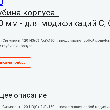
0
убина корпуса -
0 мм - для модификаций С, 
АПАН СИГМАВЕНТ-120-НЗ(С
н Сигмавент-120-НЗ(С)-АхВх150-... представляет собой модифик
м глубиной корпуса.
явка на подбор
щее описание
н Сигмавент-120-НЗ(С)-АхВх150-... представляет собой модифик