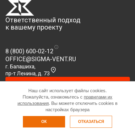
Ответственный подход
к вашему проекту
8 (800) 600-02-12
OFFICE@SIGMA-VENT.RU
г. Балашиха,
пр-т Ленина, д. 73
Связаться с нами
Наш сайт использует файлы cookies.
Пожалуйста, ознакомьтесь с
правилами их
использования
. Вы можете отключить cookies в
Политика конфиденциальности, хранения и обработки персональных
данных
настройках браузера
Все права защищены ООО «Сигма-Вент»
Сайт разработан:
ОК
ОТКАЗАТЬСЯ