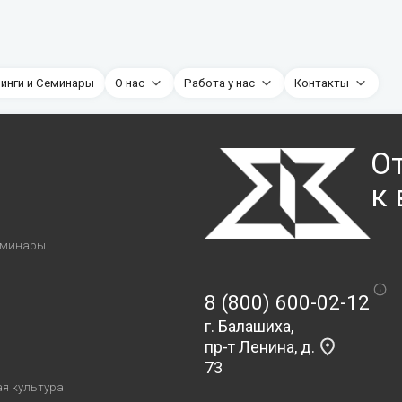
нинги и Семинары
О нас
Работа у нас
Контакты
О
к
я
еминары
8 (800) 600-02-12
г. Балашиха,
пр-т Ленина, д.
73
я культура