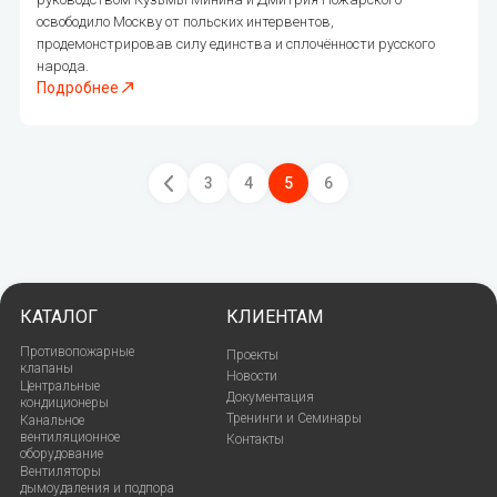
освободило Москву от польских интервентов,
продемонстрировав силу единства и сплочённости русского
народа.
Подробнее
3
4
5
6
КАТАЛОГ
КЛИЕНТАМ
Противопожарные
Проекты
клапаны
Новости
Центральные
Документация
кондиционеры
Тренинги и Семинары
Канальное
вентиляционное
Контакты
оборудование
Вентиляторы
дымоудаления и подпора