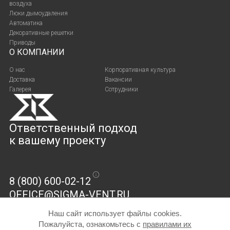
воздуха
Люки дымоудаления
Автоматика
Декоративные решетки
Приводы
О КОМПАНИИ
О нас
Корпоративная культура
Доставка
Вакансии
Галерея
Сотрудники
Ответственный подход
к вашему проекту
8 (800) 600-02-12
OFFICE@SIGMA-VENT.RU
г. Балашиха,
Наш сайт использует файлы cookies.
пр-т Ленина, д. 73
Пожалуйста, ознакомьтесь с
правилами их