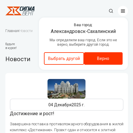
Ваш город:
Противопожарные клапаны
Александровск-Сахалинский
Главная
Новости
Мы определили ваш город. Если это не
Центральные кондиционеры
Будьте
верно, выберите другой город.
в курсе!
Канальное вентиляционное
оборудование
Новости
Выбрать другой
Верно
Вентиляторы дымоудаления и
подпора воздуха
Люки дымоудаления
Автоматика
255
04 Декабря
2025 г.
Декоративные решетки
Достижение и рост!
Приводы
Завершена поставка противопожарного оборудования в жилой
комплекс «Достижение». Проект сдан и относится к элитной