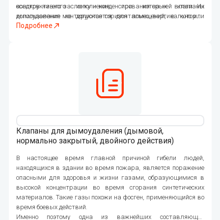
конструктивного исполнения, при которых клапаны
осадков на его заслонку и конденсирования на ней влаги. Их
дымоудаления монтируются горизонтально, вертикально или
использование не допускается для помещений, в которых
Подробнее
в наклонной плоскости.
присутствуют агрессивные газы или пары, уровень
концентрации которых может вызвать коррозию или
разрушение металлических частей клапанов, лакокрасочных
защитных покрытий или электроизоляции.
843
Клапаны для дымоудаления (дымовой,
нормально закрытый, двойного действия)
В настоящее время главной причиной гибели людей,
находящихся в здании во время пожара, является поражение
опасными для здоровья и жизни газами, образующимися в
высокой концентрации во время сгорания синтетических
материалов. Такие газы похожи на фосген, применяющийся во
время боевых действий.
Именно поэтому одна из важнейших составляющих