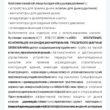
противопожарной защиты зданий – дымоудаление.
В состав такой системы входят следующие элементы:
• устройства для приема дыма (
клапан для дымоудаления
);
• вентиляторы для удаления дыма;
• воздуховоды и дымоприемные шахты;
• вентиляторы для создания избыточного давления;
• огнезадерживающие клапаны.
Выполняется она отдельно или с использованием каналов
приточно-вытяжной или естественной вентиляции,
В своде правил СП 7.13130.2009 «
СП ОТОПЛЕНИЕ,
выполненных из негорючих материалов. Чаще всего для этих
ВЕНТИЛЯЦИЯ И КОНДИЦИОНИРОВАНИЕ. ПРОТИВОПОЖАРНЫЕ
целей используются оцинкованные трубы или трубы из черной
ТРЕБОВАНИЯ
» даны следующие определения:
стали прямоугольной формы.
клапан противопожарный
: Автоматически и дистанционно
управляемое устройство перекрытия вентиляционных
каналов или проемов ограждающих строительных
конструкций зданий, имеющее предельные состояния по
огнестойкости, характеризуемые потерей плотности и потерей
Конструкция клапанов позволяет устанавливать их
теплоизолирующей способности:
вертикально, горизонтально или под наклоном. Спецификации
нормально открытый (закрываемый при пожаре);
клапана дымоудаления
имеются различных размеров,
нормально закрытый (открываемый при пожаре);
вплоть до максимального – 1500х1000 мм. Масса клапана
двойного действия (закрываемый при пожаре и открываемый
такого размера составляет от 10до 50 кг.
после пожара).
При устройстве эффективной системы защиты от дыма
клапан дымовой
клапан дымоудаления
: Клапан противопожарный нормально
применяется для поглощения
закрытый, имеющий предельное состояние по огнестойкости,
дымообразных продуктов возгорания из помещений во время
Клапан дымоудаления
КВП-120-Д(С) является одним из самых