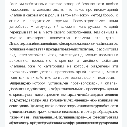
Если вы заботитесь о системе пожарной безопасности любого
помещения, то должны знать, что такое противопожарный
клапан и какова его в роль в автоматическом методе борьбы с
огнем и продуктами горения. Рассматриваемое нами
устройство – структурный элемент конструкции, который
перекрывает ее в месте своего расположения. Тем самым в
течение некоторого количества времени эта деталь
предотвращает дальнейшее распространение дыма и огня от
Для того, чтобы нагляднее объяснить механизм действия, в
точки возникновения пожара по всей системе.
котором участвует противопожарный клапан, рассмотрим
виды этих устройств. Итак, существуют дымовые, нормально
закрытые, нормально открытые и двойного действия
клапаны. Уже по категориям, на которые разделены эти
автоматические детали противопожарной системы, можно
понять, что их действие во время возникновения возгорания
неодинаково.
Система, в которой установлен противопожарный клапан
Нормально открытый (закрываемый) противопожарный
двойного действия, закрывается при возгорании и
клапан, устанавливается в каналах и шахтах вентиляции,
открывается после тушения пожара, чем блокирует огонь и
воздуховодах, причем только в тех помещениях, которые не
продукты горения в вентиляционных коммуникациях
относятся к категории А и Б по взрыво- и пожароопасности
помещений. Причем, после пожара коммуникации, снабженные
(помещения, где хранящиеся в них вещества могут образовать
этим клапаном, можно использовать для вывода продуктов
паро-, газо-, пылевоздушные взрывоопасные смеси). Таким
горения из помещения. Последние должны относиться к
образом, в вышеназванных инженерных системах помещений
категориям В, Г, Д классификации по пожаро- и
И, наконец, противопожарный клапан, именуемый дымовым,