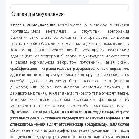
258
Клапан дымоудаления
Клапан дымоудаления
монтируется в системах вытяжной
противодымной вентиляции. В отсутствии возгорания
заслонки этих клапанов закрыты и открывается во время
пожара, чтобы обеспечить отвод газа и дыма из помещения, в
котором произошло возгорание. Во всех других помещениях
здания (где нет возгорания) клапана дымоудаления остаются
в своем нормальном закрытом положении. Такая схема
срабатывания ограничивает распространение дыма по
Модификации
клапанов дымоудаления
, как правило,
зданию.
изготавливаются прямоугольного или круглого сечения, а по
способу подсоединения могут быть стенового типа (клапан
дымовой) или канального (клапан нормально закрытый и
двойного действия). К клапанам стенового типа относят такие,
которые выполнены с одним крепежным фланцем и их
монтируют в проем стены, какой-либо перегородки, или в
подвесном потолке. Канальные клапаны характеризуются
Правила эксплуатации
клапанов дымоудаления
строго
двумя присоединительными стандартизованными фланцами
установлены соответствующими государственными
для подсоединения к металлическому воздуховоду. Для более
стандартами, но для всех видов клапанов являются
легкого монтажа и комфортности обслуживания в ходе
обязательными нижеследующие условия: установка клапана
эксплуатации, существуют различные варианты
не должна допускать прямого попадания атмосферных