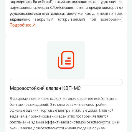
категории В, Г, Д классификации по пожаро- и
взрывоопасности.
открывает при возгорании вытяжные шахты для удаления из
взрывоопасности для блокирования огня и продуктов горения
помещения дыма. Требования к помещениям, где
устанавливается этот вид клапана.
осуществляется его установка, такие же, как для первых трех
Нормально закрытый (открываемый при возгорании)
видов.
Подробнее
противопожарный клапан автоматически открывает проемы
вытяжных, приточных каналов и аварийной вентиляции,
расположенных в перекрытиях и подвесных конструкциях
потолков, на воздушных входах и выходах помещения. Этот
вид также не подлежит установке в помещениях
вышеназванной категории пожаро- и взрывоопасности.
447
Морозостойкий клапан КВП-МС
В современном мире с каждым годом строится все больше и
больше новых зданий. Это многоэтажные новостройки,
офисные здания, торговые центры и жилые дома. Главной
задачей в проектировании всех этих построек является
обеспечение зданий эффективной системой безопасности. Она
очень важна для безопасности жизни людей в случае