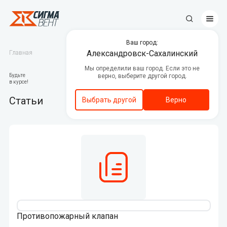
Ваш город:
Противопожарные клапаны
Александровск-Сахалинский
Главная
Мы определили ваш город. Если это не
Центральные кондиционеры
Будьте
верно, выберите другой город.
в курсе!
Канальное вентиляционное
оборудование
Статьи
Выбрать другой
Верно
Вентиляторы дымоудаления и
подпора воздуха
Люки дымоудаления
Автоматика
Декоративные решетки
Приводы
375
Противопожарный клапан