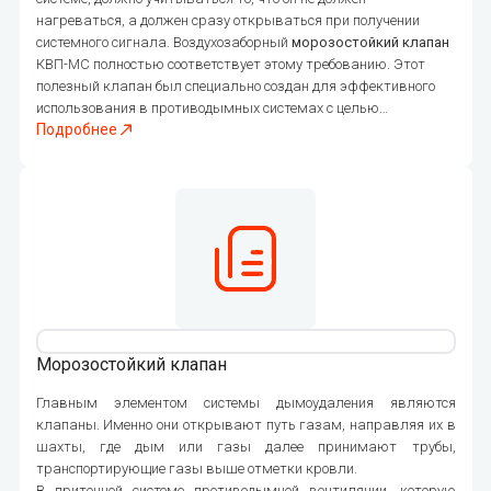
нагреваться, а должен сразу открываться при получении
системного сигнала. Воздухозаборный
морозостойкий клапан
КВП-МС полностью соответствует этому требованию. Этот
полезный клапан был специально создан для эффективного
использования в противодымных системах с целью
Подробнее
максимальной защиты людей в случае возникновения
пожара. Его эффективность заключается в том, что он с
легкостью открывается зимой при минусовой температуре без
использования дополнительных подогревающих элементов.
Такой
морозостойкий клапан
может быть установлен в стене
здания. Он с легкостью выдержит большие колебания
температур с уличной стороны и в помещении.
377
Морозостойкий клапан
Главным элементом системы дымоудаления являются
клапаны. Именно они открывают путь газам, направляя их в
шахты, где дым или газы далее принимают трубы,
транспортирующие газы выше отметки кровли.
В приточной системе противодымной вентиляции, которую