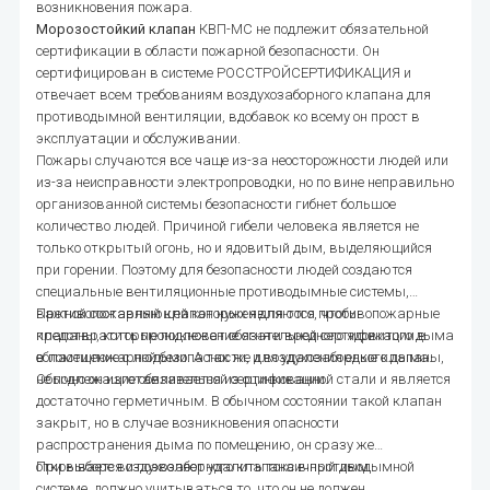
возникновения пожара.
Морозостойкий клапан
КВП-МС не подлежит обязательной
сертификации в области пожарной безопасности. Он
сертифицирован в системе РОССТРОЙСЕРТИФИКАЦИЯ и
отвечает всем требованиям воздухозаборного клапана для
противодымной вентиляции, вдобавок ко всему он прост в
эксплуатации и обслуживании.
Пожары случаются все чаще из-за неосторожности людей или
из-за неисправности электропроводки, но по вине неправильно
организованной системы безопасности гибнет большое
количество людей. Причиной гибели человека является не
только открытый огонь, но и ядовитый дым, выделяющийся
при горении. Поэтому для безопасности людей создаются
специальные вентиляционные противодымные системы,
важной составляющей которых являются противопожарные
Противопожарный клапан нужен для того, чтобы
клапаны, которые подлежат обязательной сертификации в
предотвратить проникновение огня и вредного ядовитого дыма
области пожарной безопасности, и воздухозаборные клапаны,
в помещение с людьми. А так же для удаления едкого дыма.
не подлежащие обязательной сертификации.
Обычно он изготавливается из оцинкованной стали и является
достаточно герметичным. В обычном состоянии такой клапан
закрыт, но в случае возникновения опасности
распространения дыма по помещению, он сразу же
открывается и позволяет удалить токсичный дым.
При выборе воздухозаборного клапана в противодымной
системе, должно учитываться то, что он не должен