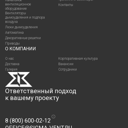
вентиляционное
Контакты
оборудование
Вентиляторы
дымоудаления и подпора
воздуха
Люки дымоудаления
Автоматика
Декоративные решетки
Приводы
О КОМПАНИИ
О нас
Корпоративная культура
Доставка
Вакансии
Галерея
Сотрудники
Ответственный подход
к вашему проекту
8 (800) 600-02-12
OFFICE@SIGMA-VENT.RU