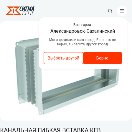
Ваш город:
Противопожарные клапаны
Александровск-Сахалинский
Мы определили ваш город. Если это не
Центральные кондиционеры
верно, выберите другой город.
Канальное вентиляционное
оборудование
Выбрать другой
Верно
Вентиляторы дымоудаления и
подпора воздуха
Люки дымоудаления
Автоматика
Декоративные решетки
Приводы
КАНАЛЬНАЯ ГИБКАЯ ВСТАВКА КГВ