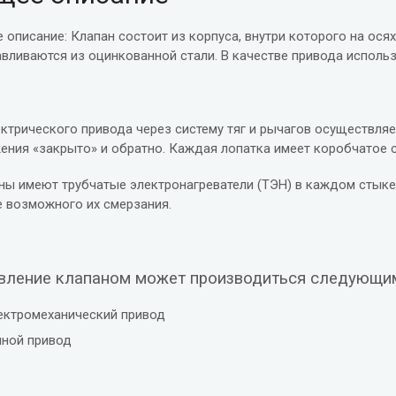
 описание: Клапан состоит из корпуса, внутри которого на ося
авливаются из оцинкованной стали. В качестве привода исполь
ектрического привода через систему тяг и рычагов осуществля
ения «закрыто» и обратно. Каждая лопатка имеет коробчатое с
ны имеют трубчатые электронагреватели (ТЭН) в каждом стыке
е возможного их смерзания.
вление клапаном может производиться следующи
ектромеханический привод
чной привод