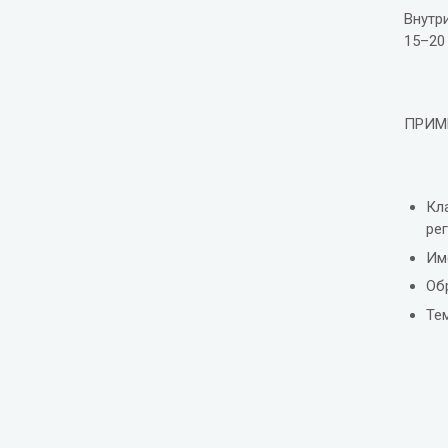
Внутр
15–20
ПРИМ
Кл
ре
Им
Об
Те