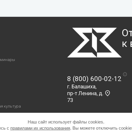
О
к
я
еминары
8 (800) 600-02-12
г. Балашиха,
пр-т Ленина, д.
73
я культура
Наш сайт использует файлы cookies.
есь с
правилами их использования
. Вы можете отключить cookie