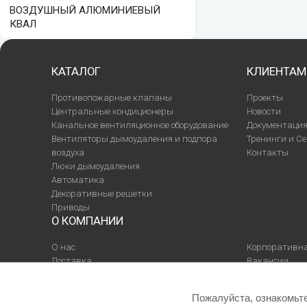
ВОЗДУШНЫЙ АЛЮМИНИЕВЫЙ
КВАЛ
КАТАЛОГ
КЛИЕНТАМ
Противопожарные клапаны
Проекты
Центральные кондиционеры
Новости
Канальное вентиляционное оборудование
Документаци
Вентиляторы дымоудаления и подпора
Тренинги и С
воздуха
Контакты
Люки дымоудаления
Автоматика
Декоративные решетки
Приводы
О КОМПАНИИ
О нас
Корпоративна
Доставка
Вакансии
Галерея
Сотрудники
Пожалуйста, ознакомьт